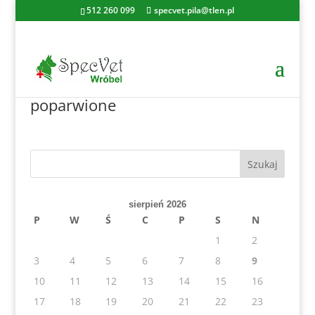
512 260 099
specvet.pila@tlen.pl
poparwione
sierpień 2026
P
W
Ś
C
P
S
N
1
2
3
4
5
6
7
8
9
10
11
12
13
14
15
16
17
18
19
20
21
22
23