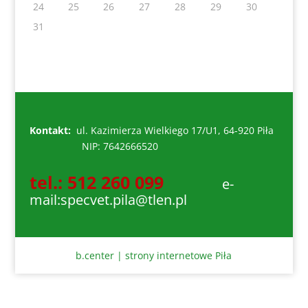
24
25
26
27
28
29
30
31
Kontakt:
ul. Kazimierza Wielkiego 17/U1, 64-920 Piła
NIP: 7642666520
tel.: 512 260 099
e-
mail:specvet.pila@tlen.pl
b.center | strony internetowe Piła