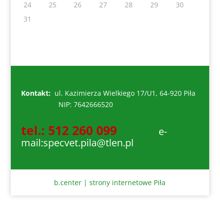
24
25
26
27
28
29
30
31
Kontakt:
ul. Kazimierza Wielkiego 17/U1, 64-920 Piła
NIP: 7642666520
tel.: 512 260 099
e-
mail:specvet.pila@tlen.pl
b.center | strony internetowe Piła