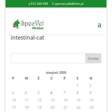
512 260 099
specvet.pila@tlen.pl
intestinal-cat
sierpień 2026
P
W
Ś
C
P
S
N
1
2
3
4
5
6
7
8
9
10
11
12
13
14
15
16
17
18
19
20
21
22
23